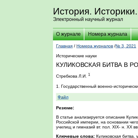
История. Историки.
Электронный научный журнал
О журнале
Номера журнала
Главная
/
Номера журналов
/
№ 3, 2021
Исторические науки
КУЛИКОВСКАЯ БИТВА В Р
1
Стребкова Л.И.
1. Государственный военно-историческ
Файл
Резюме:
В статье анализируется описание Кули
Российской империи, на основании чего
училищ и гимназий вт. пол. XIX- н. XX вв
Ключевые слова:
Куликовская битва, 