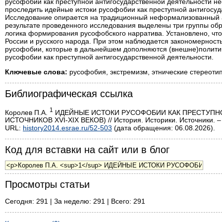
русофобии как преступной антигосударственной деятельности не
проследить идейные истоки русофобии как преступной антигосуда
Исследование опирается на традиционный неформализованный ан
результате проведенного исследования выделены три группы обр
логика формирования русофобского нарратива. Установлено, что
России и русского народа. При этом наблюдается закономернос
русофобии, которые в дальнейшем дополняются (внешне)политич
русофобии как преступной антигосударственной деятельности.
Ключевые слова:
русофобия, экстремизм, этнические стереотип
Библиографическая ссылка
1
Королев П.А.
ИДЕЙНЫЕ ИСТОКИ РУСОФОБИИ КАК ПРЕСТУПН
ИСТОЧНИКОВ XVI-XIX ВЕКОВ) // История. Историки. Источники. – 
URL:
history2014.esrae.ru/52-503
(дата обращения: 06.08.2026).
Код для вставки на сайт или в блог
Просмотры статьи
Сегодня: 291 | За неделю: 291 | Всего: 291